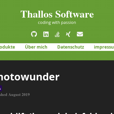
Thallos Software
coding with passion
odukte
Über mich
Datenschutz
impress
hotowunder
s
shed August 2019