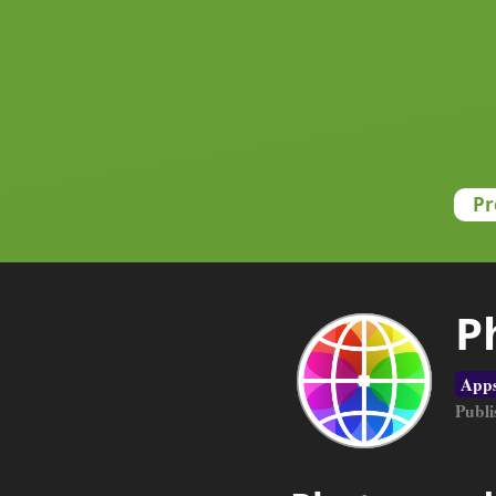
Pr
P
App
Publi